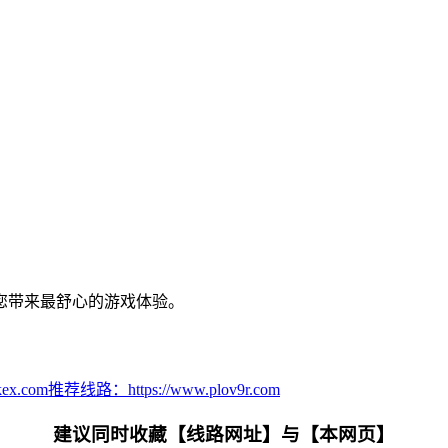
您带来最舒心的游戏体验。
kex.com
推荐线路：
https://www.plov9r.com
建议同时收藏【线路网址】与【本网页】