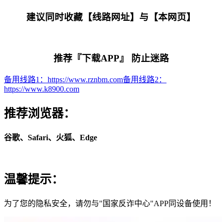
建议同时收藏【线路网址】与【本网页】
推荐『下载APP』 防止迷路
备用线路
1
：
https://www.rznbm.com
备用线路
2
：
https://www.k8900.com
推荐浏览器：
谷歌、Safari、火狐、Edge
温馨提示：
为了您的隐私安全，请勿与"国家反诈中心"APP同设备使用！