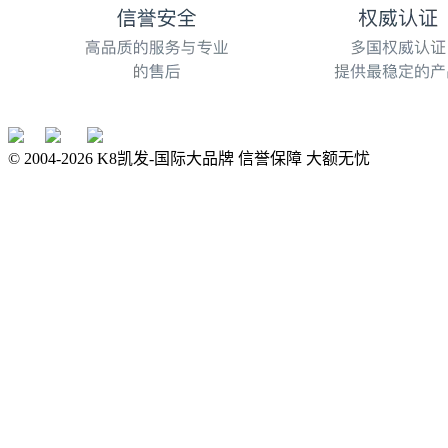
© 2004-
2026
K8凯发-国际大品牌 信誉保障 大额无忧