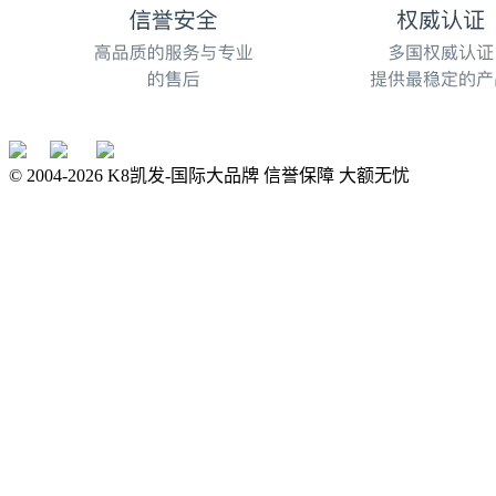
© 2004-
2026
K8凯发-国际大品牌 信誉保障 大额无忧