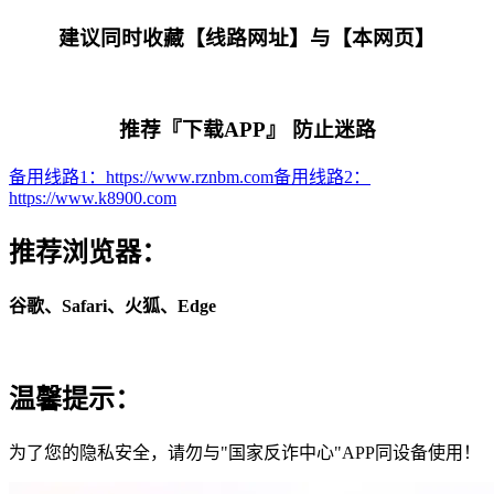
建议同时收藏【线路网址】与【本网页】
推荐『下载APP』 防止迷路
备用线路
1
：
https://www.rznbm.com
备用线路
2
：
https://www.k8900.com
推荐浏览器：
谷歌、Safari、火狐、Edge
温馨提示：
为了您的隐私安全，请勿与"国家反诈中心"APP同设备使用！