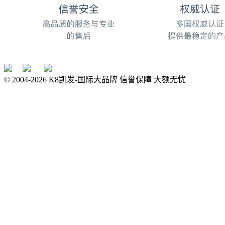
© 2004-
2026
K8凯发-国际大品牌 信誉保障 大额无忧