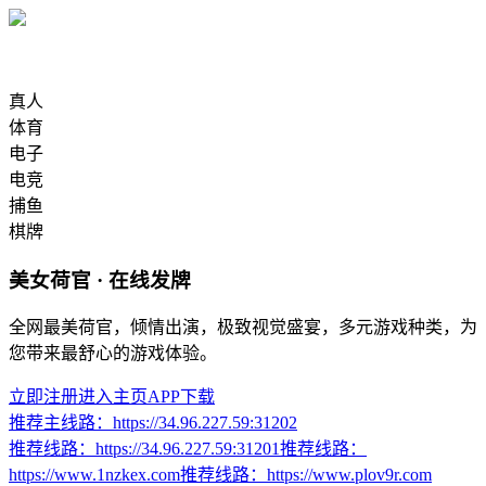
真人
体育
电子
电竞
捕鱼
棋牌
美女荷官 · 在线发牌
全网最美荷官，倾情出演，极致视觉盛宴，多元游戏种类，为
您带来最舒心的游戏体验。
立即注册
进入主页
APP下载
推荐主线路：
https://34.96.227.59:31202
推荐线路：
https://34.96.227.59:31201
推荐线路：
https://www.1nzkex.com
推荐线路：
https://www.plov9r.com