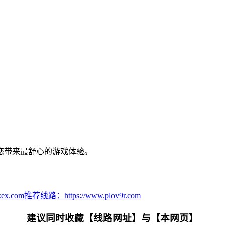
您带来最舒心的游戏体验。
kex.com
推荐线路：
https://www.plov9r.com
建议同时收藏【线路网址】与【本网页】