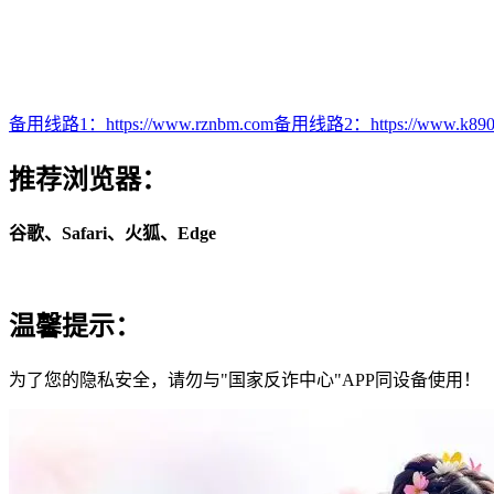
备用线路
1
：
https://www.rznbm.com
备用线路
2
：
https://www.k89
推荐浏览器：
谷歌、Safari、火狐、Edge
温馨提示：
为了您的隐私安全，请勿与"国家反诈中心"APP同设备使用！