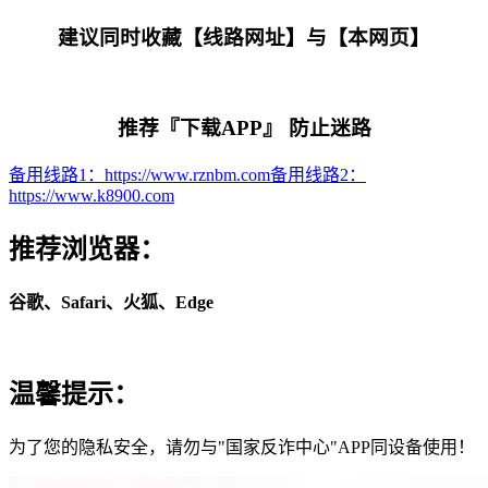
建议同时收藏【线路网址】与【本网页】
推荐『下载APP』 防止迷路
备用线路
1
：
https://www.rznbm.com
备用线路
2
：
https://www.k8900.com
推荐浏览器：
谷歌、Safari、火狐、Edge
温馨提示：
为了您的隐私安全，请勿与"国家反诈中心"APP同设备使用！