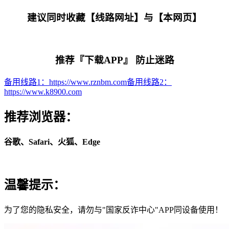
建议同时收藏【线路网址】与【本网页】
推荐『下载APP』 防止迷路
备用线路
1
：
https://www.rznbm.com
备用线路
2
：
https://www.k8900.com
推荐浏览器：
谷歌、Safari、火狐、Edge
温馨提示：
为了您的隐私安全，请勿与"国家反诈中心"APP同设备使用！