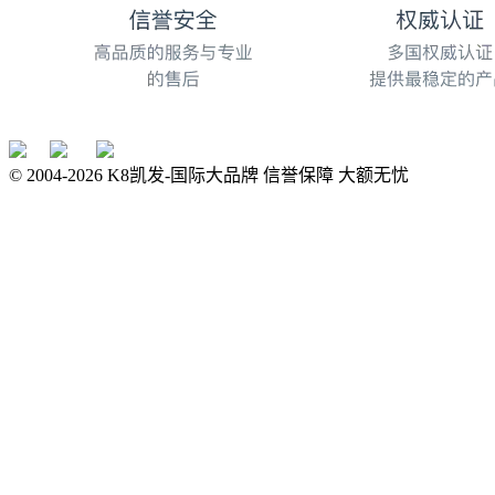
© 2004-
2026
K8凯发-国际大品牌 信誉保障 大额无忧